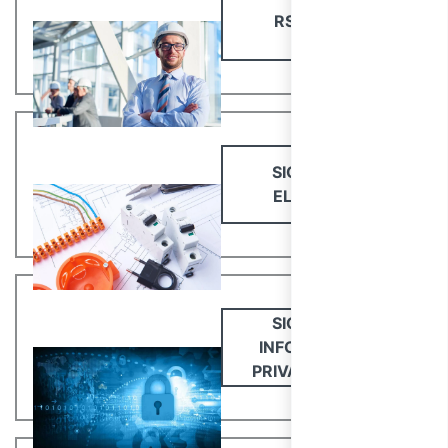
RSPP/ASPP
SICUREZZA
ELETTRICA
SICUREZZA
INFORMATICA,
PRIVACY E GDPR